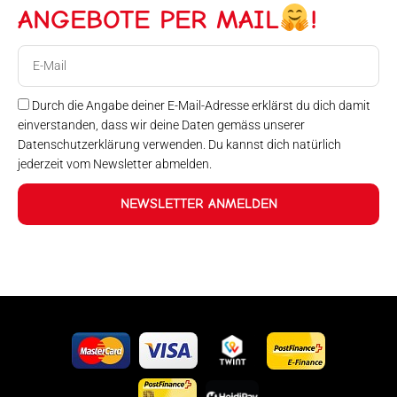
ANGEBOTE PER MAIL
!
E-
Mail
Durch die Angabe deiner E-Mail-Adresse erklärst du dich damit
einverstanden, dass wir deine Daten gemäss unserer
Datenschutzerklärung verwenden. Du kannst dich natürlich
jederzeit vom Newsletter abmelden.
NEWSLETTER ANMELDEN