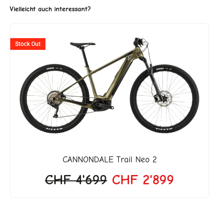
Vielleicht auch interessant?
ler
Ursprünglicher
Aktuell
Stock Out
Preis
Preis
war:
ist:
99.
CHF 4'699
CHF 2'8
CANNONDALE
Trail Neo 2
CHF
4'699
CHF
2'899