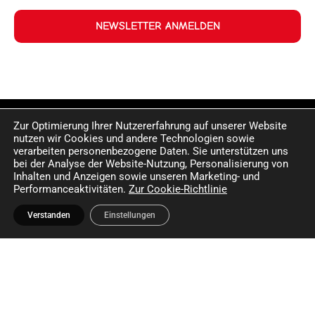
NEWSLETTER ANMELDEN
Zur Optimierung Ihrer Nutzererfahrung auf unserer Website
nutzen wir Cookies und andere Technologien sowie
verarbeiten personenbezogene Daten. Sie unterstützen uns
bei der Analyse der Website-Nutzung, Personalisierung von
Inhalten und Anzeigen sowie unseren Marketing- und
Performanceaktivitäten.
Zur Cookie-Richtlinie
Verstanden
Einstellungen
©2024 Happy Sport. Alle auf dieser Website angegebenen
Preise und Informationen sind unverbindlich und können
Fehler sowie Irrtümer enthalten. Wir behalten uns das Recht
vor, jederzeit Änderungen vorzunehmen. Für die Richtigkeit
und Aktualität der bereitgestellten Informationen
übernehmen wir keine Haftung.