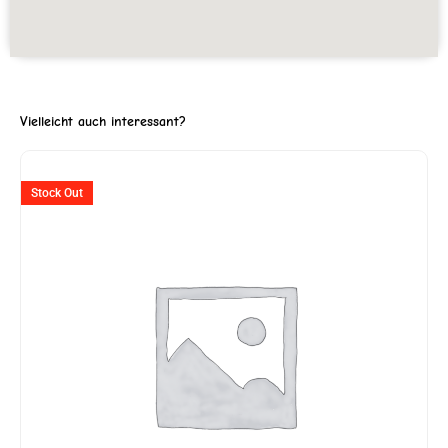
Vielleicht auch interessant?
er
Stock Out
99.