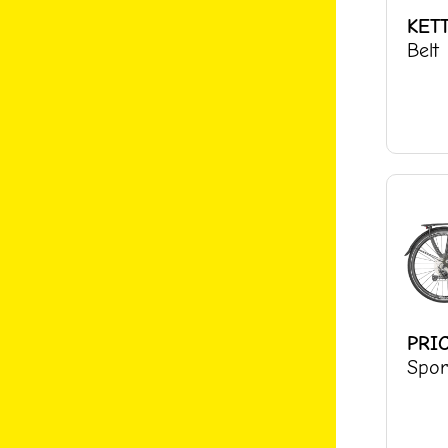
KET
Belt
PRI
Spor