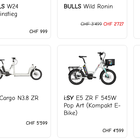
LS
W24
BULLS
Wild Ronin
instieg
CHF
3'499
CHF
2'727
CHF
999
Cargo N3.8 ZR
i:SY
E5 ZR F 545W
Pop Art (Kompakt E-
Bike)
CHF
5'599
CHF
4'599