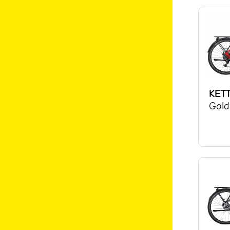
KET
Gold