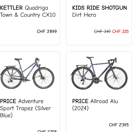
KETTLER
Quadriga
KIDS RIDE SHOTGUN
Town & Country CX10
Dirt Hero
CHF
3'899
CHF
349
CHF
225
PRICE
Adventure
PRICE
Allroad Alu
Sport Trapez (Silver
(2024)
Blue)
CHF
2'395
CHF
1'795