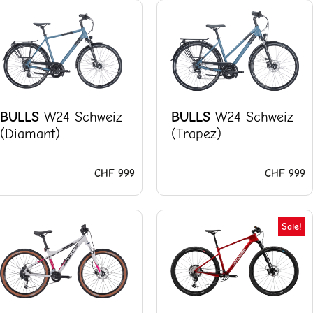
BULLS
W24 Schweiz
BULLS
W24 Schweiz
(Diamant)
(Trapez)
CHF
999
CHF
999
r
Ursprünglic
A
Sale!
Preis
P
war:
is
27.
CHF 5'199
C