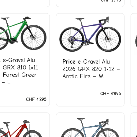
e
e-Gravel Alu
Price
e-Gravel Alu
 GRX 810 1×11
2026 GRX 820 1×12 –
 Forest Green
Arctic Fire – M
 – L
CHF
4'895
CHF
4'295