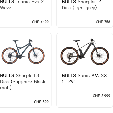
BULLS
Iconic Evo 2
BULLS
Sharptail 2
Wave
Disc (light grey)
CHF
4'199
CHF
758
BULLS
Sharptail 3
BULLS
Sonic AM-SX
Disc (Sapphire Black
1 | 29″
matt)
CHF
5'999
CHF
899