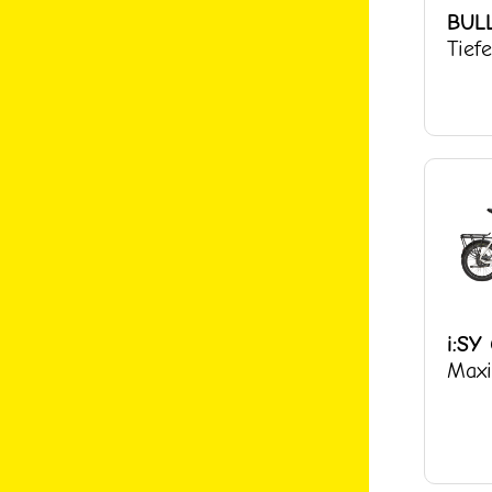
BUL
Tiefe
i:SY
Maxi