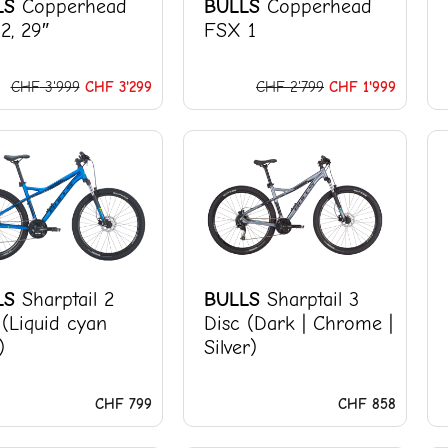
LS
Copperhead
BULLS
Copperhead
2, 29″
FSX 1
CHF
3'999
CHF
3'299
CHF
2'799
CHF
1'999
LS
Sharptail 2
BULLS
Sharptail 3
 (Liquid cyan
Disc (Dark | Chrome |
)
Silver)
CHF
799
CHF
858