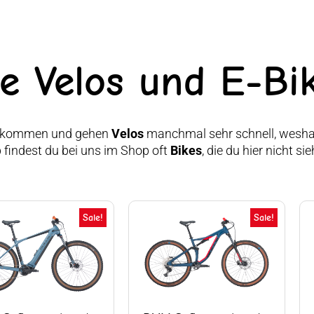
le Velos und E-Bi
s kommen und gehen
Velos
manchmal sehr schnell, weshalb
 findest du bei uns im Shop oft
Bikes
, die du hier nicht s
Ursprünglicher
Aktueller
Ursprünglicher
Aktuelle
Sale!
Sale!
Preis
Preis
Preis
Preis
war:
ist:
war:
ist:
CHF 3'999
CHF 3'299.
CHF 2'799
CHF 1'9