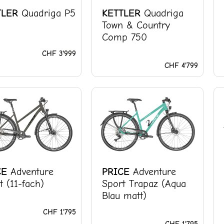
TLER
Quadriga P5
KETTLER
Quadriga
Town & Country
Comp 750
CHF
3'999
CHF
4'799
CE
Adventure
PRICE
Adventure
t (11-fach)
Sport Trapaz (Aqua
Blau matt)
CHF
1'795
CHF
1'795