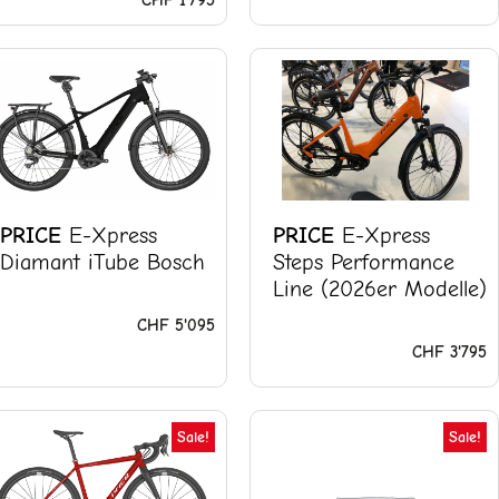
PRICE
E-Xpress
PRICE
E-Xpress
Diamant iTube Bosch
Steps Performance
Line (2026er Modelle)
CHF
5'095
CHF
3'795
Ursprünglicher
Aktueller
Ursprünglic
A
Sale!
Sale!
Preis
Preis
Preis
P
war:
ist:
war:
is