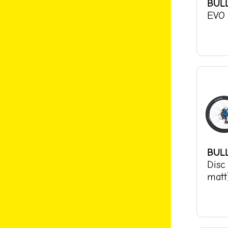
BUL
EVO 
BUL
Disc
matt