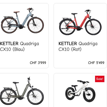
KETTLER
Quadriga
KETTLER
Quadriga
CX10 (Blau)
CX10 (Rot)
CHF
3'999
CHF
5'499
Ursprüngl
A
Sale!
Preis
P
war:
is
CHF 349
C