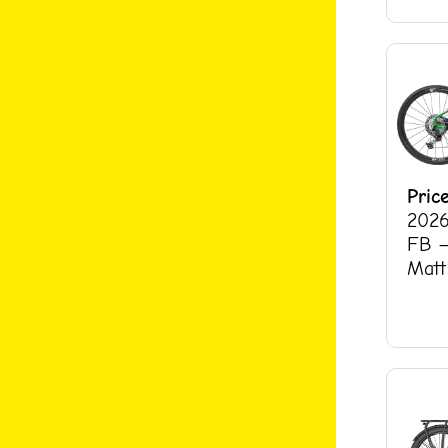
Pric
2026
FB –
Matt