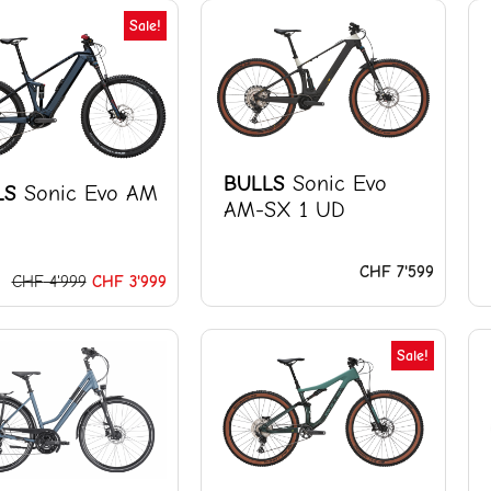
Ursprünglicher
Aktueller
Sale!
Preis
Preis
war:
ist:
CHF 4'999
CHF 3'999.
BULLS
Sonic Evo
LS
Sonic Evo AM
AM-SX 1 UD
CHF
7'599
CHF
4'999
CHF
3'999
Ursprünglicher
Aktuelle
Sale!
Preis
Preis
war:
ist:
CHF 3'499
CHF 2'7