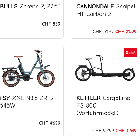
BULLS
Zarena 2, 27.5″
CANNONDALE
Scalpel
HT Carbon 2
CHF
859
CHF
5'199
CHF
2'599
Ursprünglic
A
Sale!
Preis
P
war:
is
CHF 9'299
C
i:SY
XXL N3.8 ZR B
KETTLER
CargoLine
545W
FS 800
(Vorführmodell)
CHF
4'699
CHF
9'299
CHF
4'649