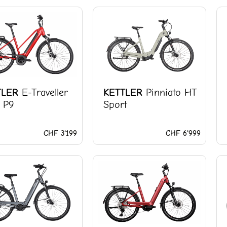
TLER
E-Traveller
KETTLER
Pinniato HT
 P9
Sport
CHF
3'199
CHF
6'999