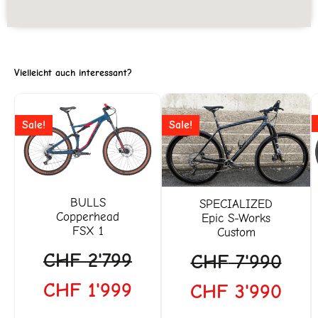
Vielleicht auch interessant?
Ursprünglicher
Aktueller
Ursprünglicher
Aktu
Sale!
Sale!
Preis
Preis
Preis
Prei
war:
ist:
war:
ist:
CHF 2'799
CHF 1'999.
CHF 7'990
CHF
BULLS
SPECIALIZED
Copperhead
Epic S-Works
FSX 1
Custom
CHF
2'799
CHF
7'990
CHF
1'999
CHF
3'990