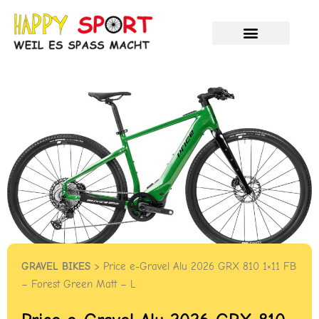
Zum
Inhalt
springen
Velos und E-Bikes
Unser Service
HAPPY %SALE%
GRAVEL BIKES
> Price e-Gravel Alu 2026 GRX 810 1×11 FB
– Forest Green Matt – L