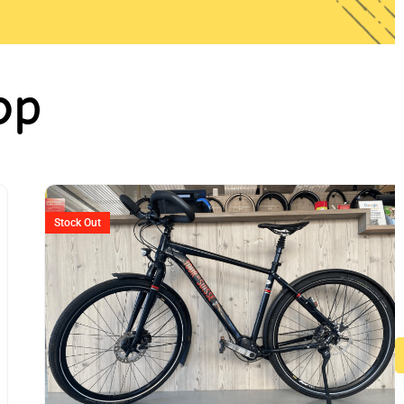
op
Stock Out