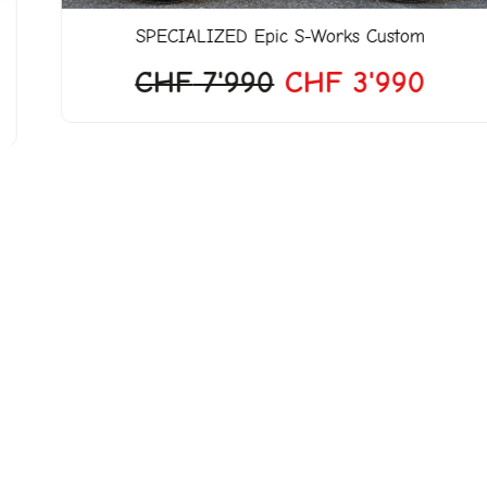
SPECIALIZED
Epic S-Works Custom
CHF
7'990
CHF
3'990