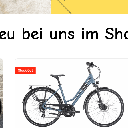
eu bei uns im Sh
er
Stock Out
990.