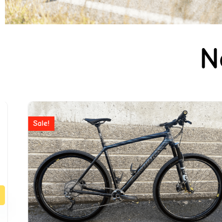
N
Ursprünglicher
Aktuell
Preis
Preis
Sale!
war:
ist:
CHF 7'990
CHF 3'