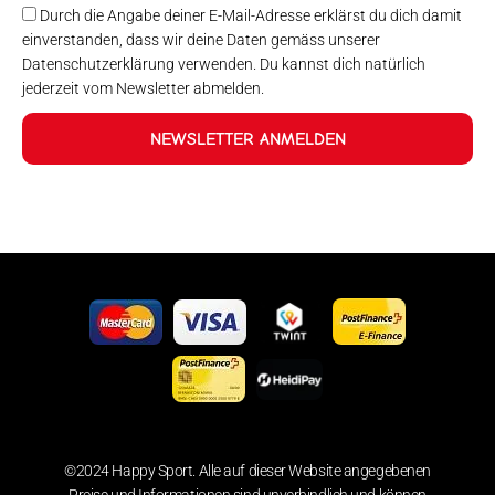
Durch die Angabe deiner E-Mail-Adresse erklärst du dich damit
einverstanden, dass wir deine Daten gemäss unserer
Datenschutzerklärung verwenden. Du kannst dich natürlich
jederzeit vom Newsletter abmelden.
NEWSLETTER ANMELDEN
©2024 Happy Sport. Alle auf dieser Website angegebenen