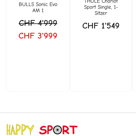
THULE
Chariot
BULLS
Sonic Evo
Sport Single, 1-
AM 1
Sitzer
CHF
4'999
CHF
1'549
CHF
3'999