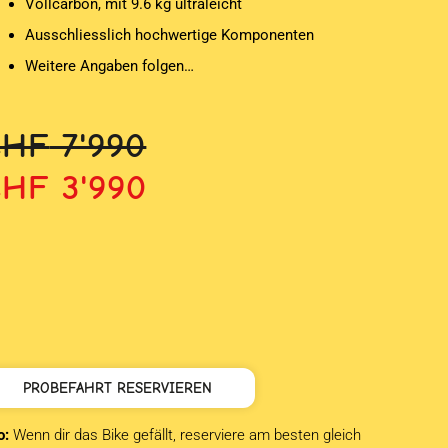
Vollcarbon, mit 9.6 kg ultraleicht
Ausschliesslich hochwertige Komponenten
Weitere Angaben folgen…
rsprünglicher
ktueller
CHF
7'990
reis
reis
CHF
3'990
ar:
st:
HF 7'990
HF 3'990.
PROBEFAHRT RESERVIEREN
o:
Wenn dir das Bike gefällt, reserviere am besten gleich