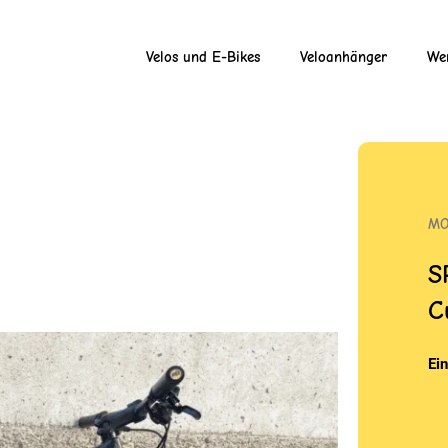
Velos und E-Bikes
Veloanhänger
Wer
MO
S
C
Ei