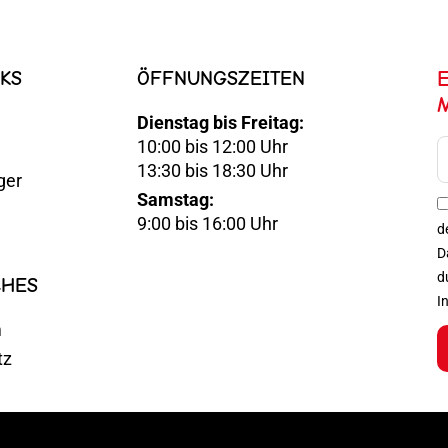
KS
ÖFFNUNGSZEITEN
Dienstag bis Freitag:
10:00 bis 12:00 Uhr
E-
13:30 bis 18:30 Uhr
ger
Mail
Samstag:
Optin
9:00 bis 16:00 Uhr
d
D
d
CHES
I
m
tz