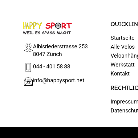
QUICKLIN
Startseite
Albisriederstrasse 253
Alle Velos
8047 Zürich
Veloanhän
Werkstatt
044 - 401 58 88
Kontakt
info@happysport.net
RECHTLI
Impressu
Datenschu