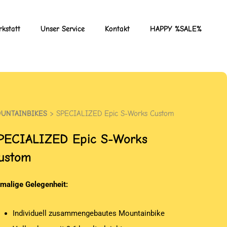
kstatt
Unser Service
Kontakt
HAPPY %SALE%
UNTAINBIKES
> SPECIALIZED Epic S-Works Custom
PECIALIZED
Epic S-Works
ustom
nmalige Gelegenheit:
Individuell zusammengebautes Mountainbike