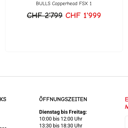
BULLS
Copperhead FSX 1
CHF
2'799
CHF
1'999
KS
ÖFFNUNGSZEITEN
Dienstag bis Freitag:
10:00 bis 12:00 Uhr
E-
13:30 bis 18:30 Uhr
Mail