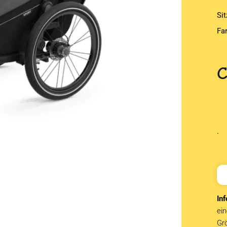
Sit
Fa
.
Inf
ein
Grö