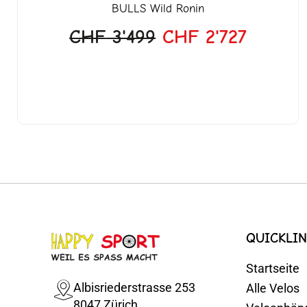
BULLS
Wild Ronin
CHF
3'499
CHF
2'727
QUICKLIN
Startseite
Albisriederstrasse 253
Alle Velos
8047 Zürich