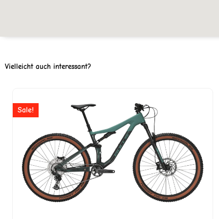
Vielleicht auch interessant?
Ursprünglicher
Aktuell
Preis
Preis
Sale!
war:
ist:
CHF 3'499
CHF 2'