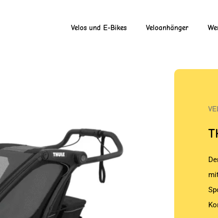
Velos und E-Bikes
Veloanhänger
Wer
VE
T
De
mi
Spo
Ko