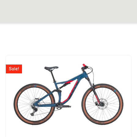
er
Ursprünglicher
Aktuelle
Preis
Preis
Sale!
war:
ist:
727.
CHF 2'799
CHF 1'9