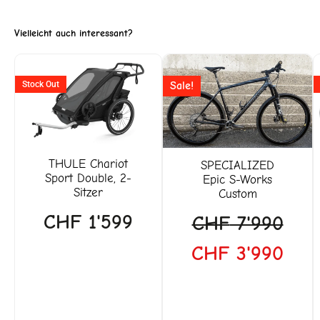
Vielleicht auch interessant?
Ursprünglicher
Aktu
Stock Out
Sale!
Preis
Prei
war:
ist:
CHF 7'990
CHF
THULE
Chariot
SPECIALIZED
Sport Double, 2-
Epic S-Works
Sitzer
Custom
CHF
1'599
CHF
7'990
CHF
3'990