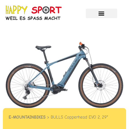
Zum
Inhalt
springen
Velos und E-Bikes
Unser Service
HAPPY %SALE%
E-MOUNTAINBIKES
> BULLS Copperhead EVO 2, 29″