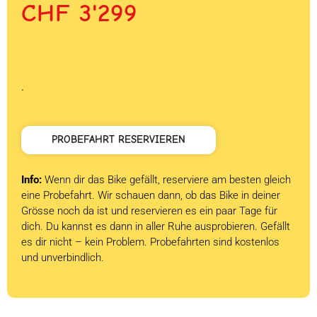
Preis
Preis
CHF
3'299
war:
ist:
CHF 3'999
CHF 3'299.
.
PROBEFAHRT RESERVIEREN
Info:
Wenn dir das Bike gefällt, reserviere am besten gleich
eine Probefahrt. Wir schauen dann, ob das Bike in deiner
Grösse noch da ist und reservieren es ein paar Tage für
dich. Du kannst es dann in aller Ruhe ausprobieren. Gefällt
es dir nicht – kein Problem. Probefahrten sind kostenlos
und unverbindlich.