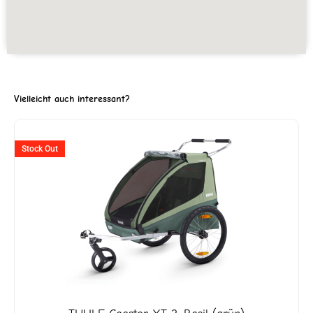
Vielleicht auch interessant?
Ursprünglicher
Aktueller
Stock Out
Preis
Preis
war:
ist:
CHF 619
CHF 399.