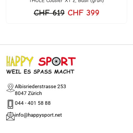
THULE
Coaster XT 2, Basil (grün)
CHF
619
CHF
399
Albisriederstrasse 253
8047 Zürich
044 - 401 58 88
info@happysport.net