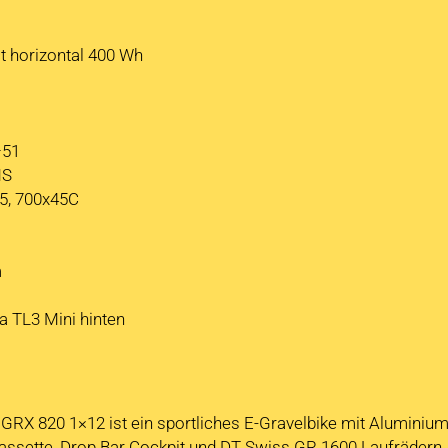
 horizontal 400 Wh
–51
MS
25, 700x45C
m
a TL3 Mini hinten
GRX 820 1×12 ist ein sportliches E-Gravelbike mit Alumini
sette, Drop Bar Cockpit und DT Swiss GR 1600 Laufrädern. 