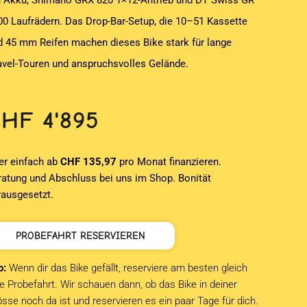
 Akku, Shimano GRX 820 1×12-Antrieb und DT Swiss GR
00 Laufrädern. Das Drop-Bar-Setup, die 10–51 Kassette
d 45 mm Reifen machen dieses Bike stark für lange
avel-Touren und anspruchsvolles Gelände.
CHF
4'895
er einfach ab
CHF 135,97
pro Monat finanzieren.
ratung und Abschluss bei uns im Shop. Bonität
rausgesetzt.
PROBEFAHRT RESERVIEREN
o:
Wenn dir das Bike gefällt, reserviere am besten gleich
e Probefahrt. Wir schauen dann, ob das Bike in deiner
sse noch da ist und reservieren es ein paar Tage für dich.