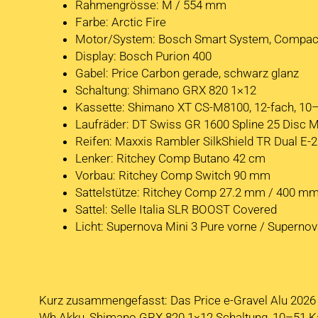
Rahmengrösse: M / 554 mm
Farbe: Arctic Fire
Motor/System: Bosch Smart System, Compact
Display: Bosch Purion 400
Gabel: Price Carbon gerade, schwarz glanz
Schaltung: Shimano GRX 820 1×12
Kassette: Shimano XT CS-M8100, 12-fach, 10
Laufräder: DT Swiss GR 1600 Spline 25 Disc 
Reifen: Maxxis Rambler SilkShield TR Dual E-
Lenker: Ritchey Comp Butano 42 cm
Vorbau: Ritchey Comp Switch 90 mm
Sattelstütze: Ritchey Comp 27.2 mm / 400 m
Sattel: Selle Italia SLR BOOST Covered
Licht: Supernova Mini 3 Pure vorne / Supernov
Kurz zusammengefasst: Das Price e-Gravel Alu 2026 
Wh Akku, Shimano GRX 820 1×12 Schaltung, 10–51 Kas