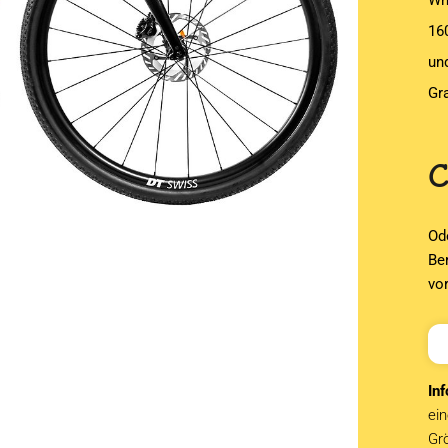
Wh
16
un
Gr
Od
Be
vo
Inf
ein
Grö