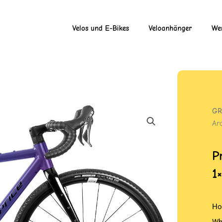
Velos und E-Bikes
Veloanhänger
Wer
GR
Ar
P
1
Ho