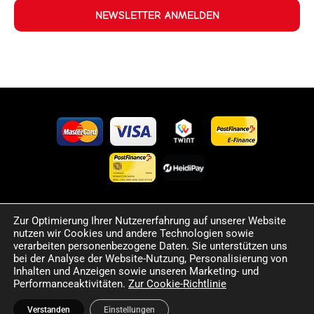
NEWSLETTER ANMELDEN
Zur Optimierung Ihrer Nutzererfahrung auf unserer Website
©2024 Happy Sport. Alle auf dieser Website angegebenen
nutzen wir Cookies und andere Technologien sowie
Preise und Informationen sind unverbindlich und können
verarbeiten personenbezogene Daten. Sie unterstützen uns
Fehler sowie Irrtümer enthalten. Wir behalten uns das Recht
bei der Analyse der Website-Nutzung, Personalisierung von
Inhalten und Anzeigen sowie unseren Marketing- und
vor, jederzeit Änderungen vorzunehmen. Für die Richtigkeit
Performanceaktivitäten.
Zur Cookie-Richtlinie
und Aktualität der bereitgestellten Informationen
übernehmen wir keine Haftung.
Verstanden
Einstellungen