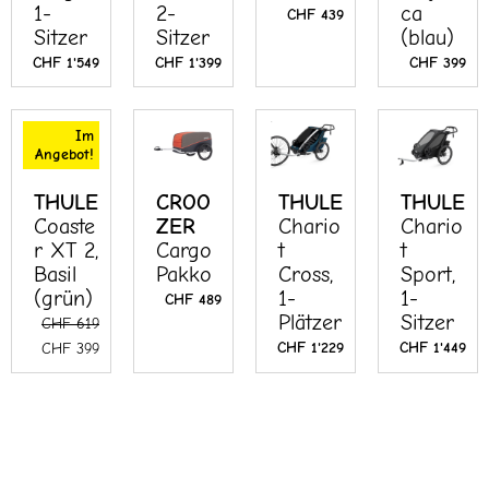
1-
2-
ca
CHF
439
Sitzer
Sitzer
(blau)
CHF
1'549
CHF
1'399
CHF
399
Ursprünglicher
Aktueller
Im
Preis
Preis
Angebot!
war:
ist:
CHF 619
CHF 399.
THULE
CROO
THULE
THULE
Coaste
ZER
Chario
Chario
r XT 2,
Cargo
t
t
Basil
Pakko
Cross,
Sport,
(grün)
1-
1-
CHF
489
Plätzer
Sitzer
CHF
619
CHF
1'229
CHF
1'449
CHF
399