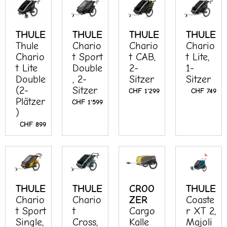
THULE
THULE
THULE
THULE
Thule
Chario
Chario
Chario
Chario
t Sport
t CAB,
t Lite,
t Lite
Double
2-
1-
Double
, 2-
Sitzer
Sitzer
(2-
Sitzer
CHF
1'299
CHF
749
Plätzer
CHF
1'599
)
CHF
899
THULE
THULE
CROO
THULE
Chario
Chario
ZER
Coaste
t Sport
t
Cargo
r XT 2,
Single,
Cross,
Kalle
Majoli