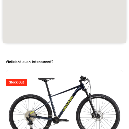
Vielleicht auch interessant?
Ursprünglicher
Aktuelle
Stock Out
Preis
Preis
war:
ist:
CHF 1'799
CHF 1'4