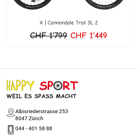
X | Cannondale Trail SL 2
CHF
1'799
CHF
1'449
Albisriederstrasse 253
8047 Zürich
044 - 401 58 88