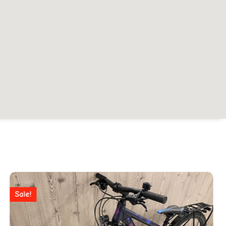
Ursprünglicher
Aktueller
Preis
Preis
Sale!
war:
ist: