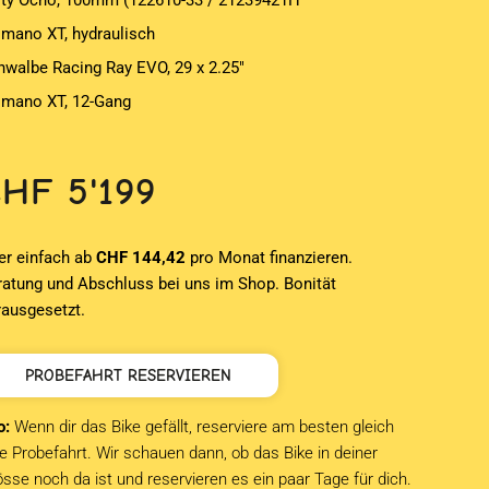
fty Ocho, 100mm (122610-33 / 21239421H
imano XT, hydraulisch
hwalbe Racing Ray EVO, 29 x 2.25″
imano XT, 12-Gang
CHF
5'199
er einfach ab
CHF 144,42
pro Monat finanzieren.
ratung und Abschluss bei uns im Shop. Bonität
rausgesetzt.
PROBEFAHRT RESERVIEREN
o:
Wenn dir das Bike gefällt, reserviere am besten gleich
e Probefahrt. Wir schauen dann, ob das Bike in deiner
sse noch da ist und reservieren es ein paar Tage für dich.