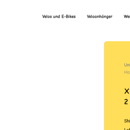
Velos und E-Bikes
Veloanhänger
Wer
Un
Har
X
2
Sh