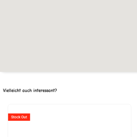
Vielleicht auch interessant?
er
Stock Out