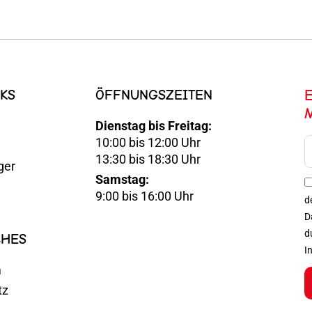
KS
ÖFFNUNGSZEITEN
Dienstag bis Freitag:
10:00 bis 12:00 Uhr
E-
13:30 bis 18:30 Uhr
ger
Mail
Samstag:
Optin
9:00 bis 16:00 Uhr
d
D
d
CHES
I
m
tz