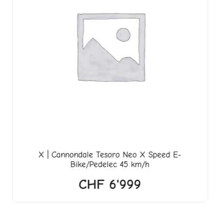
095.
X | Cannondale Tesoro Neo X Speed E-
Bike/Pedelec 45 km/h
CHF
6'999