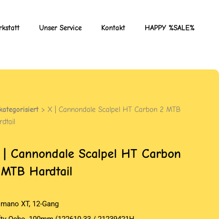
kstatt
Unser Service
Kontakt
HAPPY %SALE%
kategorisiert
> X | Cannondale Scalpel HT Carbon 2 MTB
dtail
 | Cannondale Scalpel HT Carbon
 MTB Hardtail
imano XT, 12-Gang