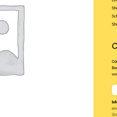
Le
Sh
Sc
Sh
Od
Be
vo
Inf
ein
Grö