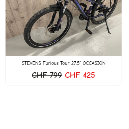
CHF 799
CHF 425.
STEVENS
Furious Tour 27.5" OCCASION
CHF
799
CHF
425