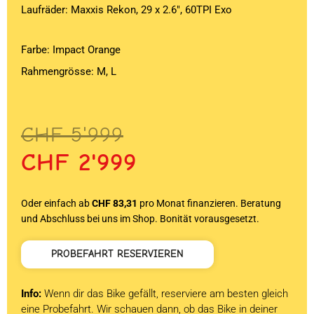
Laufräder: Maxxis Rekon, 29 x 2.6″, 60TPI Exo
Farbe: Impact Orange
Rahmengrösse: M, L
Ursprünglicher
Aktueller
CHF
5'999
Preis
Preis
CHF
2'999
war:
ist:
CHF 5'999
CHF 2'999.
Oder einfach ab
CHF 83,31
pro Monat finanzieren. Beratung
und Abschluss bei uns im Shop. Bonität vorausgesetzt.
PROBEFAHRT RESERVIEREN
Info:
Wenn dir das Bike gefällt, reserviere am besten gleich
eine Probefahrt. Wir schauen dann, ob das Bike in deiner