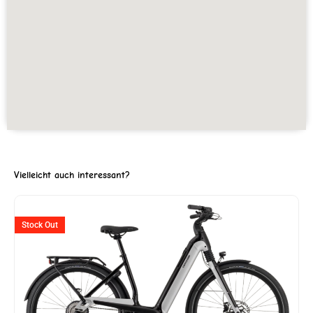
Vielleicht auch interessant?
Ursprünglicher
Aktuell
Stock Out
Preis
Preis
war:
ist:
CHF 4'899
CHF 2'