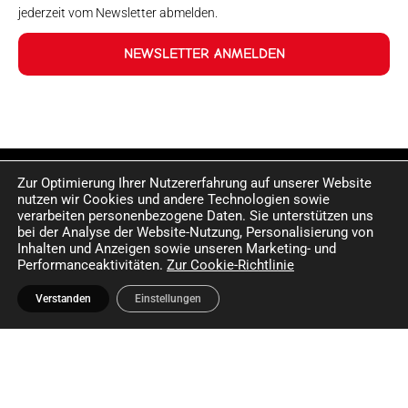
jederzeit vom Newsletter abmelden.
NEWSLETTER ANMELDEN
Zur Optimierung Ihrer Nutzererfahrung auf unserer Website
nutzen wir Cookies und andere Technologien sowie
verarbeiten personenbezogene Daten. Sie unterstützen uns
bei der Analyse der Website-Nutzung, Personalisierung von
Inhalten und Anzeigen sowie unseren Marketing- und
Performanceaktivitäten.
Zur Cookie-Richtlinie
Verstanden
Einstellungen
©2024 Happy Sport. Alle auf dieser Website angegebenen
Preise und Informationen sind unverbindlich und können
Fehler sowie Irrtümer enthalten. Wir behalten uns das Recht
vor, jederzeit Änderungen vorzunehmen. Für die Richtigkeit
und Aktualität der bereitgestellten Informationen