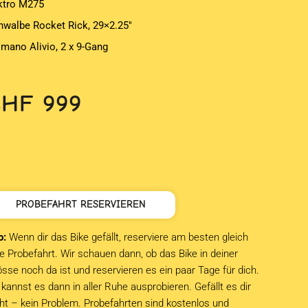
ktro M275
hwalbe Rocket Rick, 29×2.25″
imano Alivio, 2 x 9-Gang
CHF
999
PROBEFAHRT RESERVIEREN
o:
Wenn dir das Bike gefällt, reserviere am besten gleich
e Probefahrt. Wir schauen dann, ob das Bike in deiner
sse noch da ist und reservieren es ein paar Tage für dich.
kannst es dann in aller Ruhe ausprobieren. Gefällt es dir
cht – kein Problem. Probefahrten sind kostenlos und