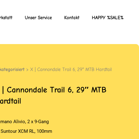
kstatt
Unser Service
Kontakt
HAPPY %SALE%
kategorisiert
> X | Cannondale Trail 6, 29″ MTB Hardtail
 | Cannondale Trail 6, 29″ MTB
ardtail
imano Alivio, 2 x 9-Gang
 Suntour XCM RL, 100mm