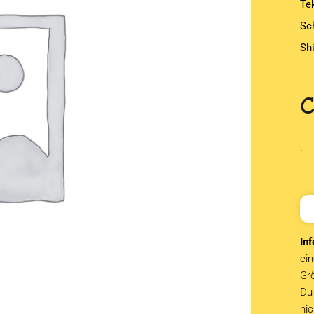
Te
Sc
Sh
.
Inf
ein
Grö
Du 
ni