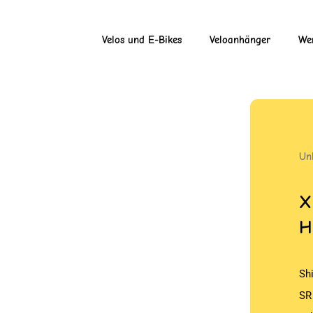
Velos und E-Bikes
Veloanhänger
Wer
Un
X
H
Sh
SR