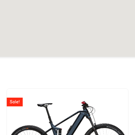
Ursprünglicher
Aktuell
Preis
Preis
Sale!
war:
ist:
CHF 4'999
CHF 3'