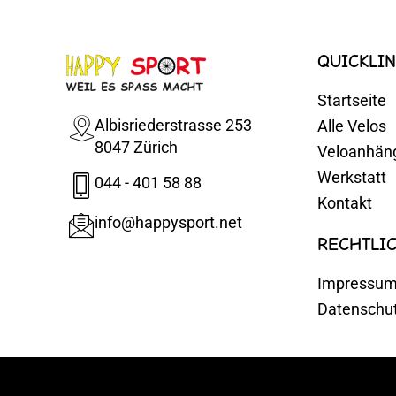
QUICKLIN
Startseite
Albisriederstrasse 253
Alle Velos
8047 Zürich
Veloanhän
Werkstatt
044 - 401 58 88
Kontakt
info@happysport.net
RECHTLI
Impressu
Datenschu