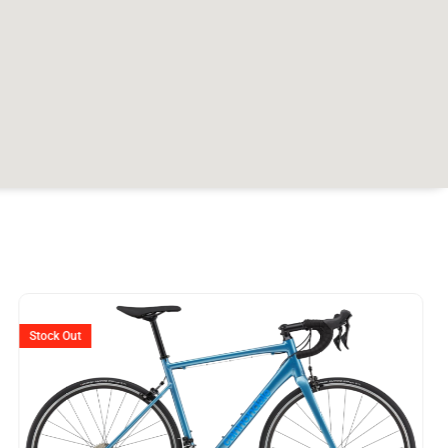
er
Ursprünglicher
Aktuelle
Preis
Preis
Stock Out
war:
ist:
999.
CHF 1'699
CHF 1'1