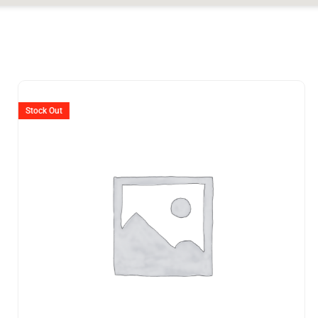
er
Stock Out
299.