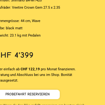
emsen: Shimano BR-MT420
ufräder: Veetire Crown Gem 27.5 x 2.35
hmengrösse: 44 cm, Wave
rbe: black matt
wicht: 23.1 kg mit Pedalen
CHF
4'399
er einfach ab
CHF 122,19
pro Monat finanzieren.
ratung und Abschluss bei uns im Shop. Bonität
rausgesetzt.
PROBEFAHRT RESERVIEREN