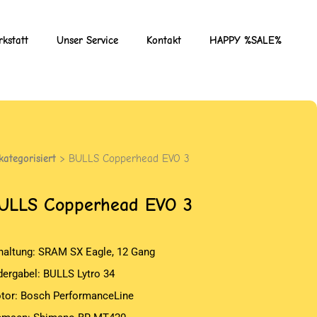
kstatt
Unser Service
Kontakt
HAPPY %SALE%
kategorisiert
> BULLS Copperhead EVO 3
ULLS
Copperhead EVO 3
haltung: SRAM SX Eagle, 12 Gang
dergabel: BULLS Lytro 34
tor: Bosch PerformanceLine