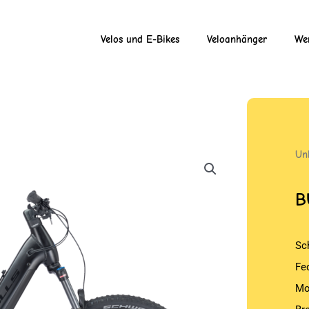
Velos und E-Bikes
Veloanhänger
Wer
Un
B
Sc
Fe
Mo