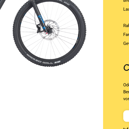
Br
La
Ra
Fa
Ge
Od
Be
vo