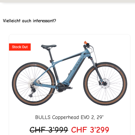
Vielleicht auch interessant?
er
Ursprünglicher
Aktuell
Preis
Preis
Stock Out
war:
ist:
849.
CHF 3'999
CHF 3'
BULLS
Copperhead EVO 2, 29"
CHF
3'999
CHF
3'299