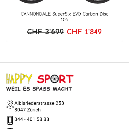
CANNONDALE
SuperSix EVO Carbon Disc
105
CHF
3'699
CHF
1'849
Albisriederstrasse 253
8047 Zürich
044 - 401 58 88