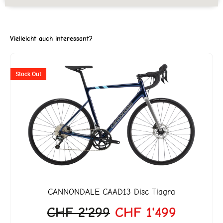
Vielleicht auch interessant?
Ursprünglicher
Aktuelle
Stock Out
Preis
Preis
war:
ist:
CHF 2'299
CHF 1'4
CANNONDALE
CAAD13 Disc Tiagra
CHF
2'299
CHF
1'499