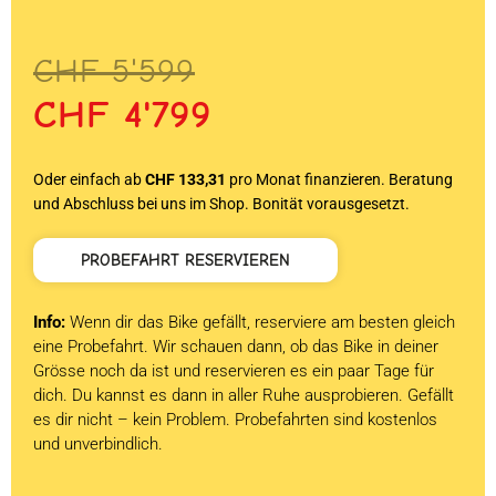
Ursprünglicher
Aktueller
CHF
5'599
Preis
Preis
CHF
4'799
war:
ist:
CHF 5'599
CHF 4'799.
Oder einfach ab
CHF 133,31
pro Monat finanzieren. Beratung
und Abschluss bei uns im Shop. Bonität vorausgesetzt.
PROBEFAHRT RESERVIEREN
Info:
Wenn dir das Bike gefällt, reserviere am besten gleich
eine Probefahrt. Wir schauen dann, ob das Bike in deiner
Grösse noch da ist und reservieren es ein paar Tage für
dich. Du kannst es dann in aller Ruhe ausprobieren. Gefällt
es dir nicht – kein Problem. Probefahrten sind kostenlos
und unverbindlich.