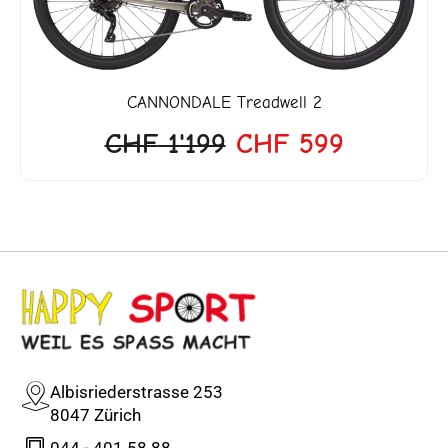
CANNONDALE
Treadwell 2
CHF
1'199
CHF
599
Albisriederstrasse 253
8047 Zürich
044 - 401 58 88