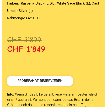
Farben: Rasperry Black (L, XL), White Sage Black (L), Cast
Umber Silver (L)
Rahmengrösse: L, XL
Ursprünglicher
Aktueller
CHF
3'899
Preis
Preis
CHF
1'849
war:
ist:
CHF 3'899
CHF 1'849.
.
PROBEFAHRT RESERVIEREN
Info:
Wenn dir das Bike gefällt, reserviere am besten gleich
eine Probefahrt. Wir schauen dann, ob das Bike in deiner
Grösse noch da ist und reservieren es ein paar Tage für