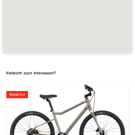
Vielleicht auch interessant?
Ursprünglicher
Aktuelle
Stock Out
Preis
Preis
war:
ist:
CHF 1'199
CHF 599