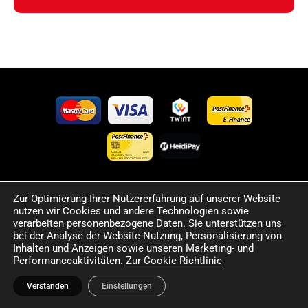
Zur Optimierung Ihrer Nutzererfahrung auf unserer Website
©2024 Happy Sport. Alle auf dieser Website angegebenen
nutzen wir Cookies und andere Technologien sowie
Preise und Informationen sind unverbindlich und können
verarbeiten personenbezogene Daten. Sie unterstützen uns
Fehler sowie Irrtümer enthalten. Wir behalten uns das Recht
bei der Analyse der Website-Nutzung, Personalisierung von
Inhalten und Anzeigen sowie unseren Marketing- und
vor, jederzeit Änderungen vorzunehmen. Für die Richtigkeit
Performanceaktivitäten.
Zur Cookie-Richtlinie
und Aktualität der bereitgestellten Informationen
übernehmen wir keine Haftung.
Verstanden
Einstellungen