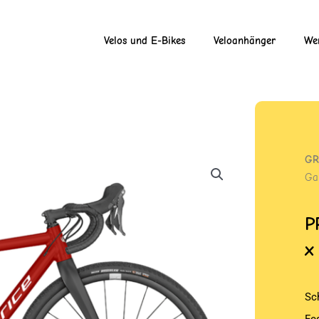
Velos und E-Bikes
Veloanhänger
Wer
GR
Ga
P
x
Sc