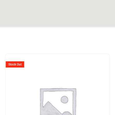
er
Ursprünglicher
Aktuelle
Preis
Preis
Stock Out
war:
ist:
649.
CHF 2'395
CHF 1'8