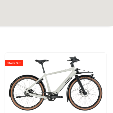
r
Stock Out
18.