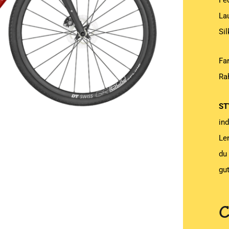
Fe
La
Si
Far
Ra
ST
in
Le
du
gu