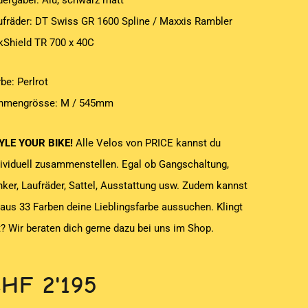
dergabel: Alu, schwarz matt
ufräder: DT Swiss GR 1600 Spline / Maxxis Rambler
lkShield TR 700 x 40C
be: Perlrot
hmengrösse: M / 545mm
YLE YOUR BIKE!
Alle Velos von PRICE kannst du
dividuell zusammenstellen. Egal ob Gangschaltung,
nker, Laufräder, Sattel, Ausstattung usw. Zudem kannst
 aus 33 Farben deine Lieblingsfarbe aussuchen. Klingt
t? Wir beraten dich gerne dazu bei uns im Shop.
CHF
2'195