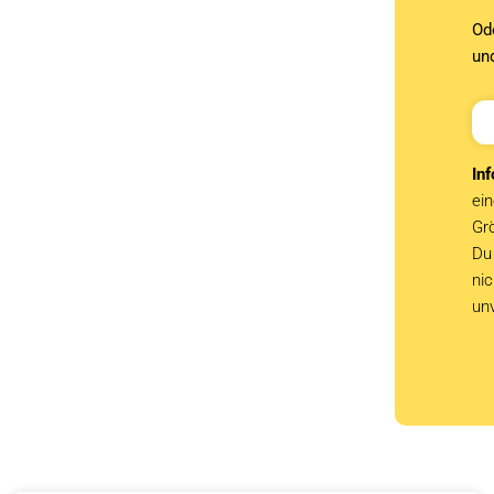
Od
un
Inf
ein
Grö
Du 
ni
un