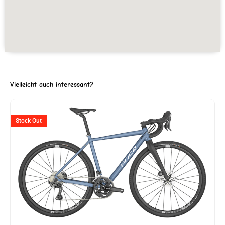
Vielleicht auch interessant?
ller
Stock Out
'818.