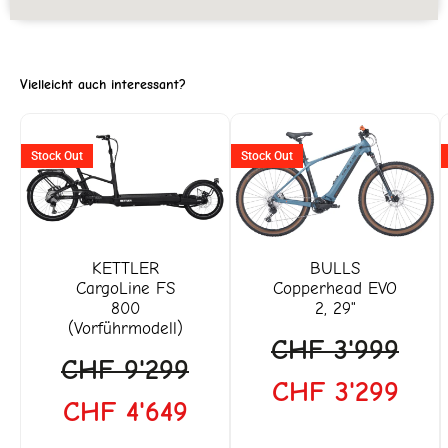
Vielleicht auch interessant?
Ursprünglicher
Aktueller
Ursprüngliche
Aktu
Stock Out
Stock Out
Preis
Preis
Preis
Prei
war:
ist:
war:
ist:
CHF 9'299
CHF 4'649.
CHF 3'999
CHF
KETTLER
BULLS
CargoLine FS
Copperhead EVO
800
2, 29"
(Vorführmodell)
CHF
3'999
CHF
9'299
CHF
3'299
CHF
4'649