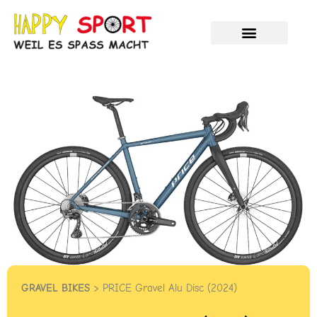
Zum
Inhalt
springen
Velos und E-Bikes
Unser Service
HAPPY %SALE%
GRAVEL BIKES
> PRICE Gravel Alu Disc (2024)