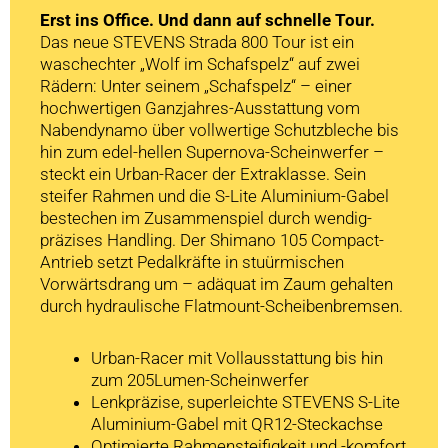
Erst ins Office. Und dann auf schnelle Tour.
Das neue STEVENS Strada 800 Tour ist ein
waschechter „Wolf im Schafspelz“ auf zwei
Rädern: Unter seinem „Schafspelz“ – einer
hochwertigen Ganzjahres-Ausstattung vom
Nabendynamo über vollwertige Schutzbleche bis
hin zum edel-hellen Supernova-Scheinwerfer –
steckt ein Urban-Racer der Extraklasse. Sein
steifer Rahmen und die S-Lite Aluminium-Gabel
bestechen im Zusammenspiel durch wendig-
präzises Handling. Der Shimano 105 Compact-
Antrieb setzt Pedalkräfte in stuürmischen
Vorwärtsdrang um – adäquat im Zaum gehalten
durch hydraulische Flatmount-Scheibenbremsen.
Urban-Racer mit Vollausstattung bis hin
zum 205Lumen-Scheinwerfer
Lenkpräzise, superleichte STEVENS S-Lite
Aluminium-Gabel mit QR12-Steckachse
Optimierte Rahmensteifigkeit und -komfort