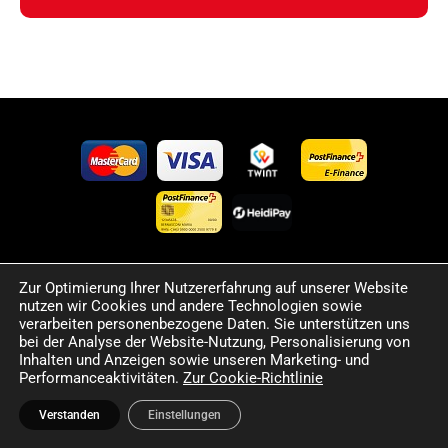
Zur Optimierung Ihrer Nutzererfahrung auf unserer Website
©2024 Happy Sport. Alle auf dieser Website angegebenen
nutzen wir Cookies und andere Technologien sowie
Preise und Informationen sind unverbindlich und können
verarbeiten personenbezogene Daten. Sie unterstützen uns
Fehler sowie Irrtümer enthalten. Wir behalten uns das Recht
bei der Analyse der Website-Nutzung, Personalisierung von
Inhalten und Anzeigen sowie unseren Marketing- und
vor, jederzeit Änderungen vorzunehmen. Für die Richtigkeit
Performanceaktivitäten.
Zur Cookie-Richtlinie
und Aktualität der bereitgestellten Informationen
übernehmen wir keine Haftung.
Verstanden
Einstellungen