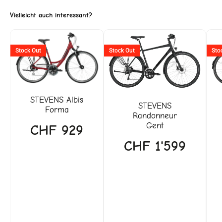
Vielleicht auch interessant?
Stock Out
Stock Out
Sto
STEVENS
Albis
STEVENS
Forma
Randonneur
Gent
CHF
929
CHF
1'599