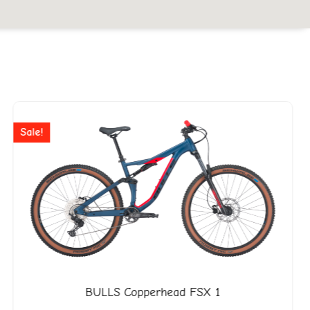
r
Ursprünglicher
Aktuelle
Preis
Preis
Sale!
war:
ist:
18.
CHF 2'799
CHF 1'9
BULLS
Copperhead FSX 1