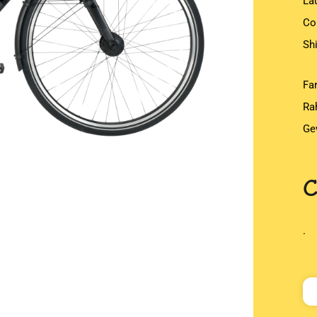
La
Co
Sh
Fa
Ra
Ge
.