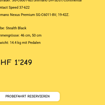
ufräder: SG-C6001-8D/Shimano DH-3D37/Continental
ntact Speed 37-622
imano Nexus Premium SG-C6011-8V; 19-42Z.
rbe: Stealth Black
hmengrösse: 46 cm, 50 cm
wicht: 14.4 kg mit Pedalen
CHF
1'249
PROBEFAHRT RESERVIEREN