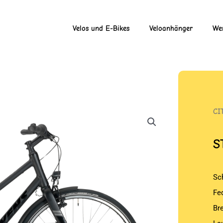
Velos und E-Bikes
Veloanhänger
Wer
CI
S
Sc
Fe
Br