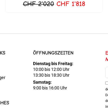
CHF
2'020
CHF
1'818
KS
ÖFFNUNGSZEITEN
Dienstag bis Freitag:
10:00 bis 12:00 Uhr
E-
13:30 bis 18:30 Uhr
ger
Mail
Samstag:
Optin
9:00 bis 16:00 Uhr
d
D
d
CHES
I