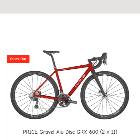
Ursprünglicher
Aktuelle
Preis
Preis
Stock Out
war:
ist:
CHF 2'020
CHF 1'8
PRICE
Gravel Alu Disc GRX 600 (2 x 11)