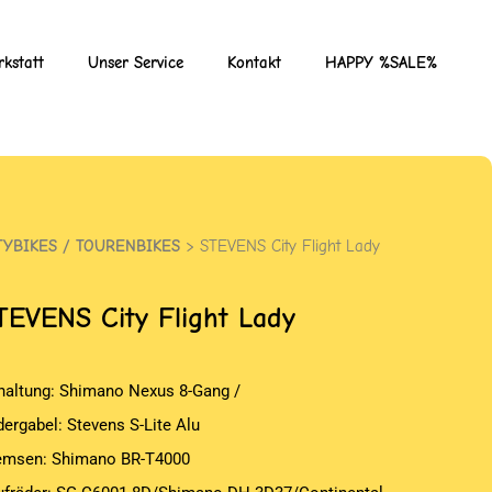
kstatt
Unser Service
Kontakt
HAPPY %SALE%
TYBIKES / TOURENBIKES
> STEVENS City Flight Lady
TEVENS
City Flight Lady
haltung: Shimano Nexus 8-Gang /
dergabel: Stevens S-Lite Alu
emsen: Shimano BR-T4000