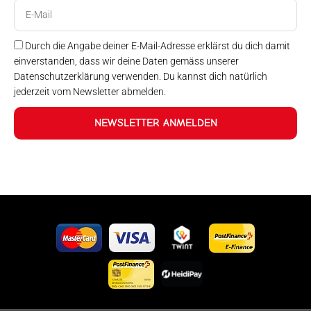
E-
Mail
Durch die Angabe deiner E-Mail-Adresse erklärst du dich damit
einverstanden, dass wir deine Daten gemäss unserer
Datenschutzerklärung verwenden. Du kannst dich natürlich
jederzeit vom Newsletter abmelden.
NEWSLETTER ANMELDEN