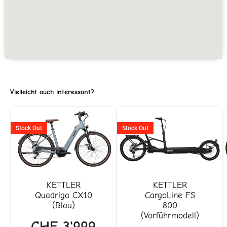
Vielleicht auch interessant?
Ursprüngliche
Aktu
Stock Out
Stock Out
Preis
Prei
war:
ist:
CHF 9'299
CHF
KETTLER
KETTLER
Quadriga CX10
CargoLine FS
(Blau)
800
(Vorführmodell)
CHF
3'999