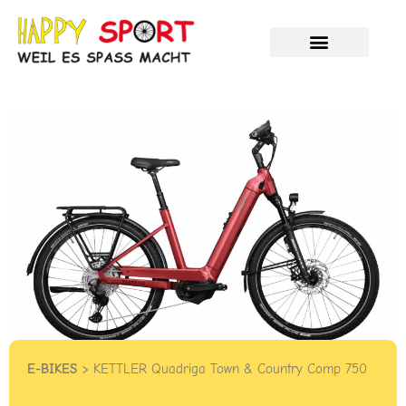
Zum
Inhalt
springen
Velos und E-Bikes
Unser Service
HAPPY %SALE%
E-BIKES
> KETTLER Quadriga Town & Country Comp 750