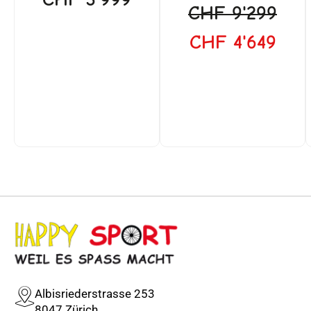
CHF
9'299
CHF
4'649
Albisriederstrasse 253
8047 Zürich