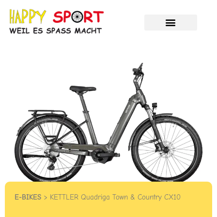
Zum
Inhalt
springen
Velos und E-Bikes
Unser Service
HAPPY %SALE%
E-BIKES
> KETTLER Quadriga Town & Country CX10