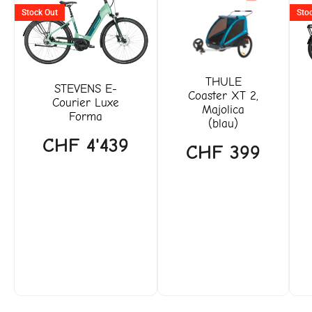
Stock Out
Sto
THULE
STEVENS
E-
Coaster XT 2,
Courier Luxe
Majolica
Forma
(blau)
CHF
4'439
CHF
399