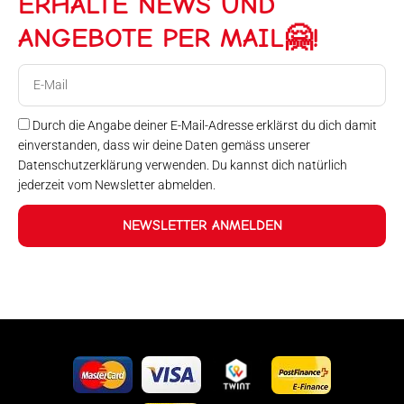
ERHALTE NEWS UND
ANGEBOTE PER MAIL🤗!
E-
Mail
Durch die Angabe deiner E-Mail-Adresse erklärst du dich damit
einverstanden, dass wir deine Daten gemäss unserer
Datenschutzerklärung verwenden. Du kannst dich natürlich
jederzeit vom Newsletter abmelden.
NEWSLETTER ANMELDEN