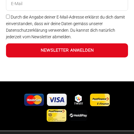
Mail
Durch die Angabe deiner E-Mail-Adresse erklärst du dich damit
einverstanden, dass wir deine Daten gemäss unserer
Datenschutzerklärung verwenden. Du kannst dich natürlich
jederzeit vom Newsletter abmelden.
NEWSLETTER ANMELDEN