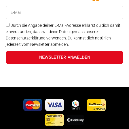
E-
Mail
Durch die Angabe deiner E-Mail-Adresse erklärst du dich damit
einverstanden, dass wir deine Daten gemäss unserer
Datenschutzerklärung verwenden. Du kannst dich natürlich
jederzeit vom Newsletter abmelden.
NEWSLETTER ANMELDEN