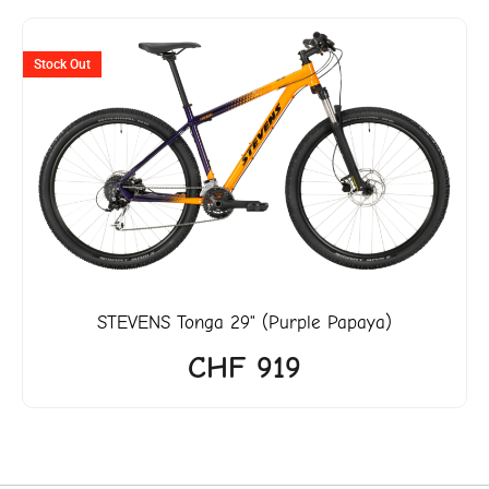
ller
Stock Out
3'990.
STEVENS
Tonga 29" (Purple Papaya)
CHF
919