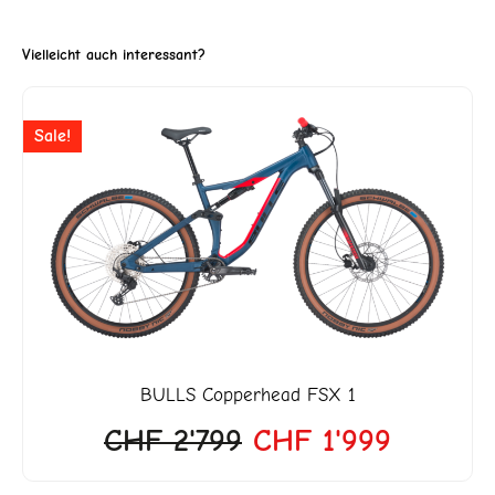
Vielleicht auch interessant?
ller
Ursprünglicher
Aktuelle
Sale!
Preis
Preis
war:
ist:
'818.
CHF 2'799
CHF 1'9
BULLS
Copperhead FSX 1
CHF
2'799
CHF
1'999