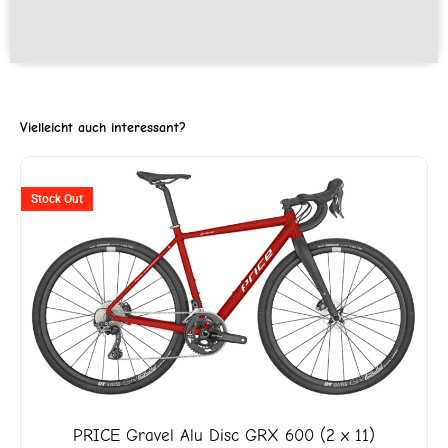
Vielleicht auch interessant?
ller
Ursprünglicher
Aktuelle
Stock Out
Preis
Preis
war:
ist:
3'999.
CHF 2'020
CHF 1'8
PRICE
Gravel Alu Disc GRX 600 (2 x 11)