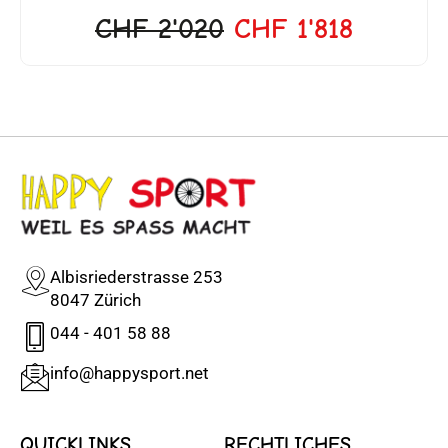
CHF
2'020
CHF
1'818
Albisriederstrasse 253
8047 Zürich
044 - 401 58 88
info@happysport.net
QUICKLINKS
RECHTLICHES