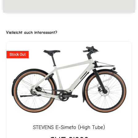
Vielleicht auch interessant?
er
Stock Out
5.
STEVENS
E-Simeto (High Tube)