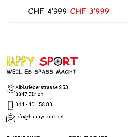
CHF
4'999
CHF
3'999
Albisriederstrasse 253
8047 Zürich
044 - 401 58 88
info@happysport.net