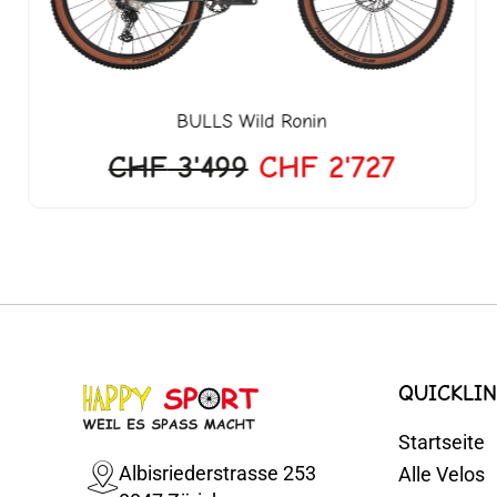
BULLS
Wild Ronin
CHF
3'499
CHF
2'727
QUICKLIN
Startseite
Albisriederstrasse 253
Alle Velos