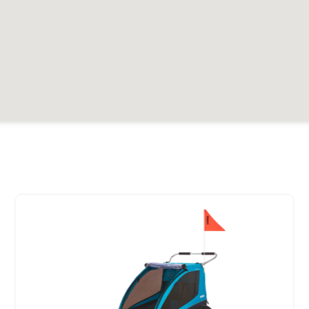
er
27.