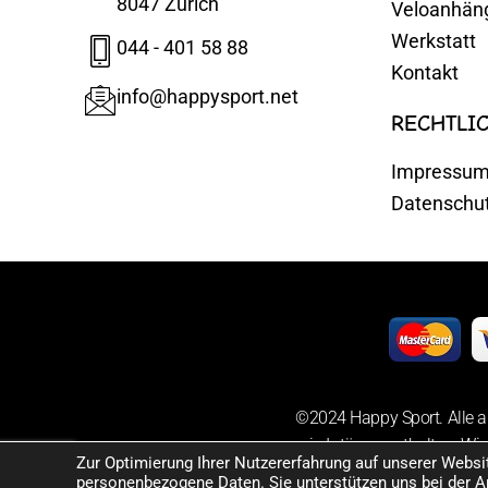
8047 Zürich
Veloanhän
Werkstatt
044 - 401 58 88
Kontakt
info@happysport.net
RECHTLI
Impressu
Datenschu
©2024 Happy Sport. Alle a
sowie Irrtümer enthalten. Wir
Zur Optimierung Ihrer Nutzererfahrung auf unserer Webs
personenbezogene Daten. Sie unterstützen uns bei der A