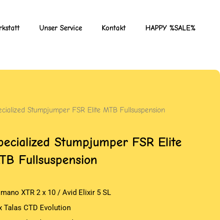
kstatt
Unser Service
Kontakt
HAPPY %SALE%
ecialized Stumpjumper FSR Elite MTB Fullsuspension
pecialized Stumpjumper FSR Elite
TB Fullsuspension
imano XTR 2 x 10 / Avid Elixir 5 SL
x Talas CTD Evolution