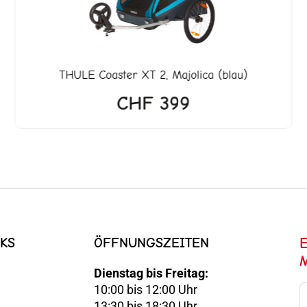
THULE
Coaster XT 2, Majolica (blau)
CHF
399
KS
ÖFFNUNGSZEITEN
Dienstag bis Freitag:
10:00 bis 12:00 Uhr
E-
13:30 bis 18:30 Uhr
Mail