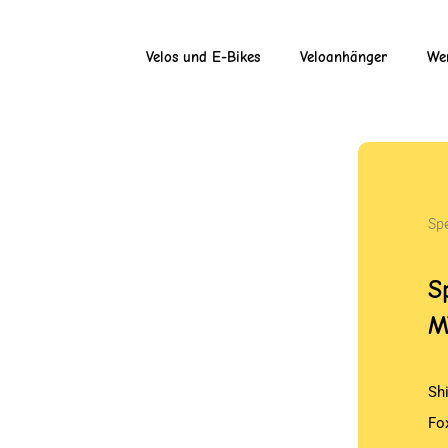
Velos und E-Bikes
Veloanhänger
Wer
Sp
S
M
Sh
Fo