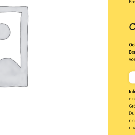
Fo
Od
Be
vo
Inf
ein
Grö
Du 
ni
un