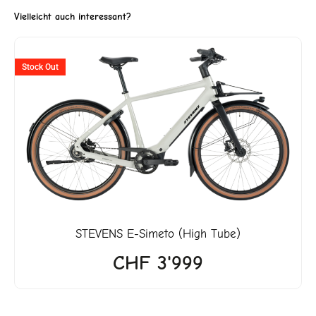
Vielleicht auch interessant?
ller
Stock Out
3'999.
STEVENS
E-Simeto (High Tube)
CHF
3'999