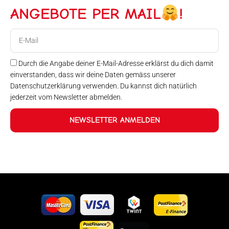
ANGEBOTE PER MAIL
!
E-
Mail
Durch die Angabe deiner E-Mail-Adresse erklärst du dich damit
einverstanden, dass wir deine Daten gemäss unserer
Datenschutzerklärung verwenden. Du kannst dich natürlich
jederzeit vom Newsletter abmelden.
NEWSLETTER ANMELDEN