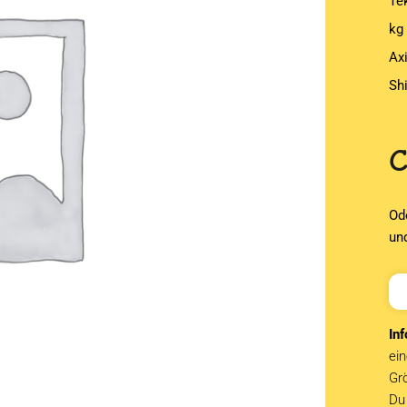
Te
kg
Ax
Sh
Od
un
Inf
ein
Grö
Du 