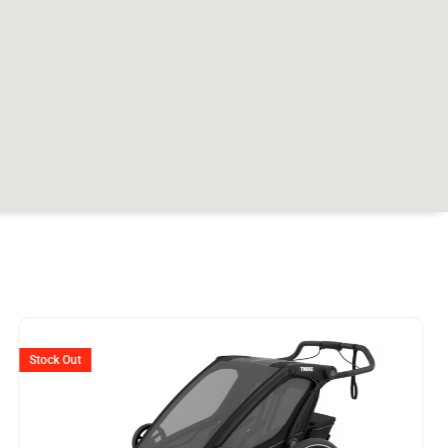
er
Stock Out
599.