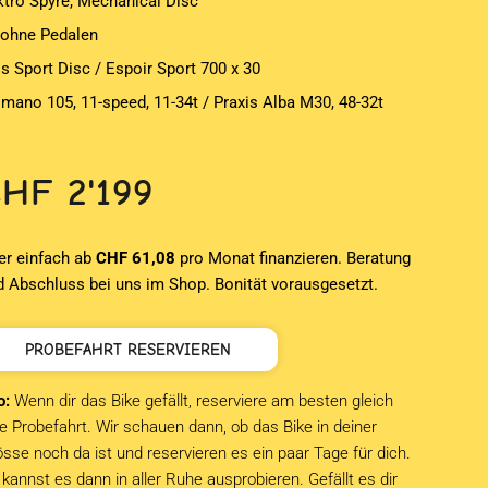
ktro Spyre, Mechanical Disc
 ohne Pedalen
is Sport Disc / Espoir Sport 700 x 30
imano 105, 11-speed, 11-34t / Praxis Alba M30, 48-32t
CHF
2'199
er einfach ab
CHF 61,08
pro Monat finanzieren. Beratung
d Abschluss bei uns im Shop. Bonität vorausgesetzt.
PROBEFAHRT RESERVIEREN
o:
Wenn dir das Bike gefällt, reserviere am besten gleich
e Probefahrt. Wir schauen dann, ob das Bike in deiner
sse noch da ist und reservieren es ein paar Tage für dich.
kannst es dann in aller Ruhe ausprobieren. Gefällt es dir