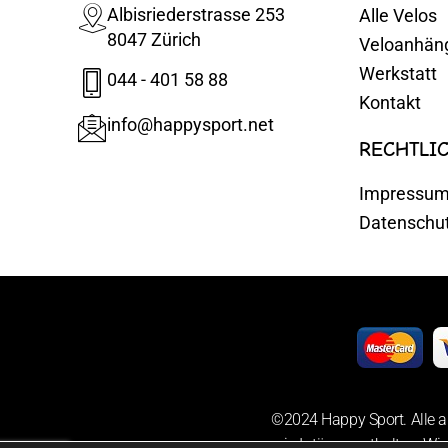
Albisriederstrasse 253
Alle Velos
8047 Zürich
Veloanhän
Werkstatt
044 - 401 58 88
Kontakt
info@happysport.net
RECHTLI
Impressu
Datenschu
©2024 Happy Sport. Alle a
sowie Irrtümer enthalten. Wir