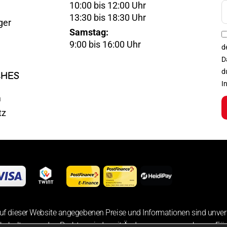
10:00 bis 12:00 Uhr
E-
13:30 bis 18:30 Uhr
ger
Mail
Samstag:
Optin
9:00 bis 16:00 Uhr
d
D
d
CHES
I
m
tz
uf dieser Website angegebenen Preise und Informationen sind unver
 behalten uns das Recht vor, jederzeit Änderungen vorzunehmen. Für 