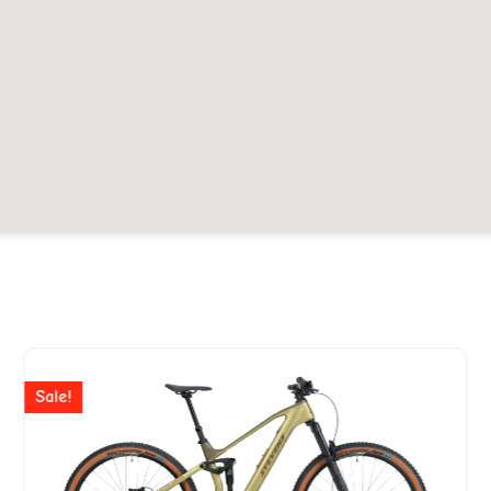
er
Ursprünglicher
Aktuell
Preis
Preis
Sale!
war:
ist:
599.
CHF 6'999
CHF 5'