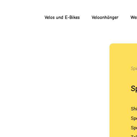
Velos und E-Bikes
Veloanhänger
Wer
Sp
S
Sh
Sp
Sp