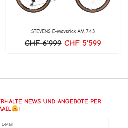
STEVENS
E-Maverick AM 7.4.3
CHF
6'999
CHF
5'599
ERHALTE NEWS UND ANGEBOTE PER
MAIL
!