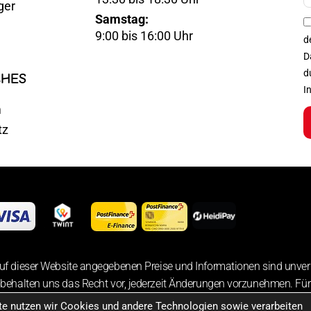
ger
Samstag:
Optin
9:00 bis 16:00 Uhr
d
D
d
CHES
I
m
tz
uf dieser Website angegebenen Preise und Informationen sind unver
 behalten uns das Recht vor, jederzeit Änderungen vorzunehmen. Für 
der bereitgestellten Informationen übernehmen wir keine Haftung.
ite nutzen wir Cookies und andere Technologien sowie verarbeiten