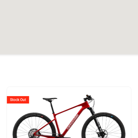
Ursprünglicher
Aktuell
Preis
Preis
Stock Out
war:
ist:
.
CHF 5'199
CHF 2'5