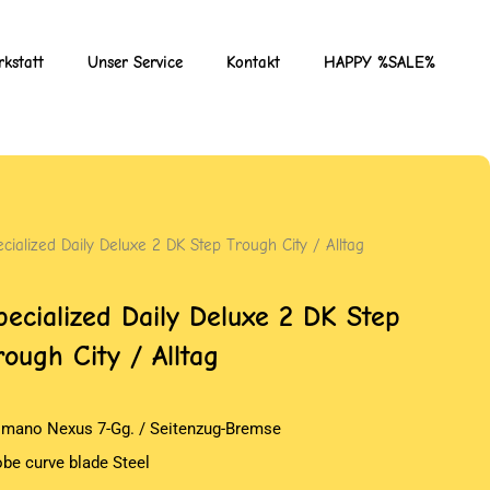
kstatt
Unser Service
Kontakt
HAPPY %SALE%
cialized Daily Deluxe 2 DK Step Trough City / Alltag
pecialized Daily Deluxe 2 DK Step
rough City / Alltag
imano Nexus 7-Gg. / Seitenzug-Bremse
obe curve blade Steel