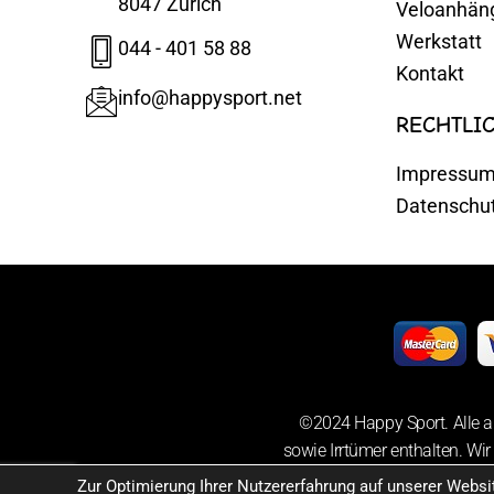
8047 Zürich
Veloanhän
Werkstatt
044 - 401 58 88
Kontakt
info@happysport.net
RECHTLI
Impressu
Datenschu
©2024 Happy Sport. Alle a
sowie Irrtümer enthalten. Wir
Zur Optimierung Ihrer Nutzererfahrung auf unserer Webs