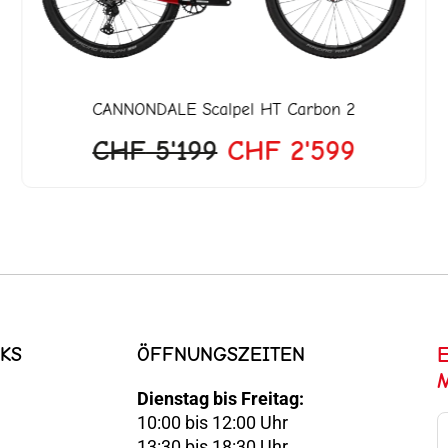
CANNONDALE
Scalpel HT Carbon 2
CHF
5'199
CHF
2'599
KS
ÖFFNUNGSZEITEN
Dienstag bis Freitag:
10:00 bis 12:00 Uhr
E-
13:30 bis 18:30 Uhr
Mail