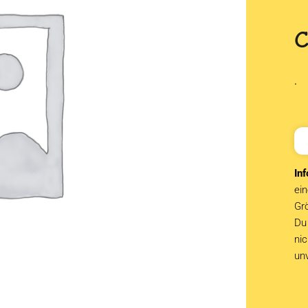
.
Inf
ein
Grö
Du 
ni
un