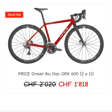
ller
Ursprünglicher
Aktuelle
Stock Out
Preis
Preis
war:
ist:
3'999.
CHF 2'020
CHF 1'8
PRICE
Gravel Alu Disc GRX 600 (2 x 11)
CHF
2'020
CHF
1'818