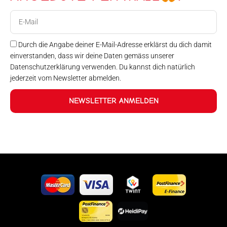
E-
Mail
Durch die Angabe deiner E-Mail-Adresse erklärst du dich damit
einverstanden, dass wir deine Daten gemäss unserer
Datenschutzerklärung verwenden. Du kannst dich natürlich
jederzeit vom Newsletter abmelden.
NEWSLETTER ANMELDEN