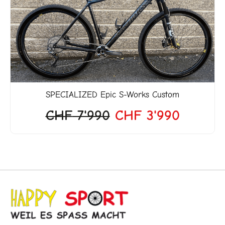
war:
ist:
CHF 7'990
CHF 3'
SPECIALIZED
Epic S-Works Custom
CHF
7'990
CHF
3'990