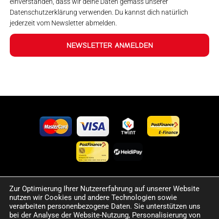
einverstanden, dass wir deine Daten gemäss unserer
Datenschutzerklärung verwenden. Du kannst dich natürlich
jederzeit vom Newsletter abmelden.
NEWSLETTER ANMELDEN
Zur Optimierung Ihrer Nutzererfahrung auf unserer Website
©2024 Happy Sport. Alle auf dieser Website angegebenen
nutzen wir Cookies und andere Technologien sowie
Preise und Informationen sind unverbindlich und können
verarbeiten personenbezogene Daten. Sie unterstützen uns
Fehler sowie Irrtümer enthalten. Wir behalten uns das Recht
bei der Analyse der Website-Nutzung, Personalisierung von