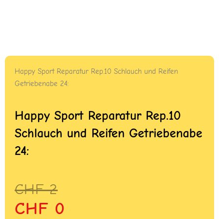
Happy Sport Reparatur Rep.10 Schlauch und Reifen
Getriebenabe 24:
Happy Sport Reparatur Rep.10
Schlauch und Reifen Getriebenabe
24:
Ursprünglicher
Aktueller
CHF
2
Preis
Preis
CHF
0