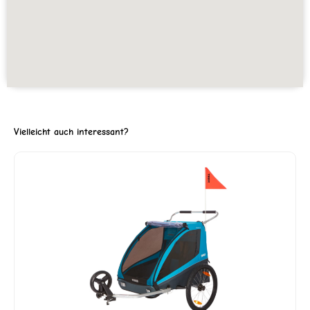
Vielleicht auch interessant?
ller
3'999.