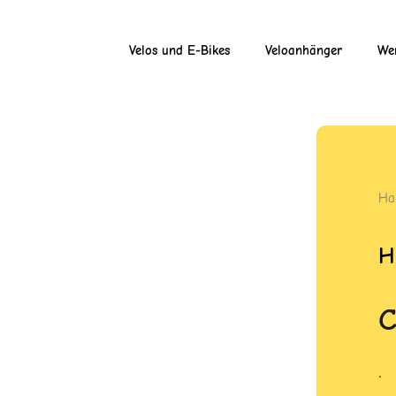
Velos und E-Bikes
Veloanhänger
Wer
Ha
H
.