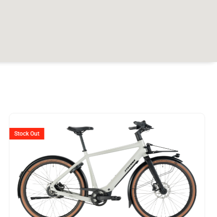
er
Stock Out
99.