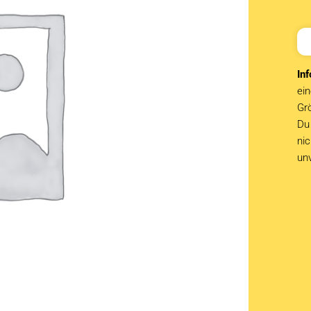
Inf
ein
Grö
Du 
ni
un