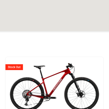
Ursprünglicher
Aktuell
Preis
Preis
Stock Out
war:
ist:
.
CHF 5'199
CHF 2'5