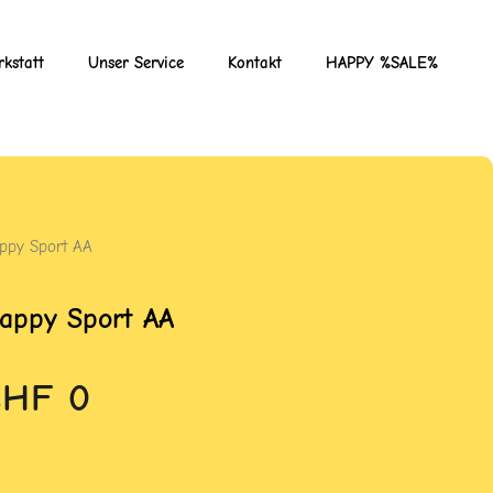
kstatt
Unser Service
Kontakt
HAPPY %SALE%
ppy Sport AA
appy Sport AA
CHF
0