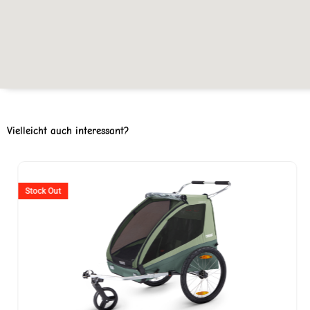
Vielleicht auch interessant?
Ursprünglicher
Aktueller
Preis
Preis
Stock Out
war:
ist:
CHF 619
CHF 399