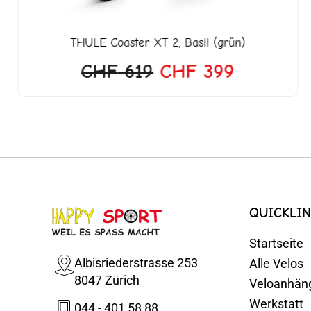
THULE
Coaster XT 2, Basil (grün)
CHF
619
CHF
399
QUICKLIN
Startseite
Albisriederstrasse 253
Alle Velos
8047 Zürich
Veloanhän
Werkstatt
044 - 401 58 88