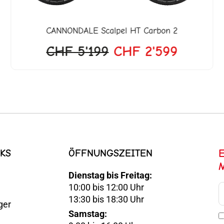
CANNONDALE
Scalpel HT Carbon 2
CHF
5'199
CHF
2'599
KS
ÖFFNUNGSZEITEN
Dienstag bis Freitag:
10:00 bis 12:00 Uhr
E-
13:30 bis 18:30 Uhr
ger
Mail
Samstag:
Optin