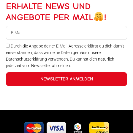
ERHALTE NEWS UND
ANGEBOTE PER MAIL
!
E-
Mail
Durch die Angabe deiner E-Mail-Adresse erklärst du dich damit
einverstanden, dass wir deine Daten gemäss unserer
Datenschutzerklärung verwenden. Du kannst dich natürlich
jederzeit vom Newsletter abmelden.
NEWSLETTER ANMELDEN