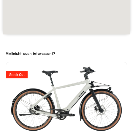
Vielleicht auch interessant?
er
Stock Out
9.