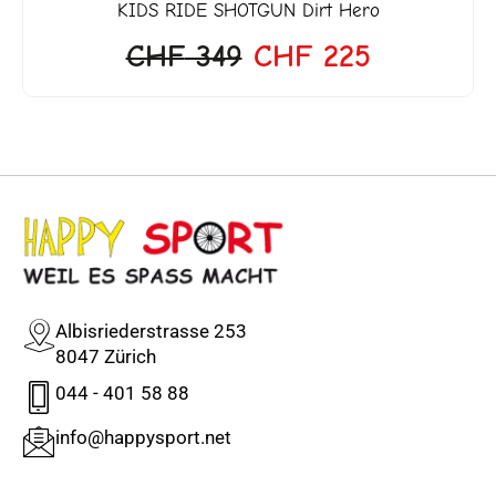
KIDS RIDE SHOTGUN
Dirt Hero
CA
CHF
349
CHF
225
C
Albisriederstrasse 253
8047 Zürich
044 - 401 58 88
info@happysport.net