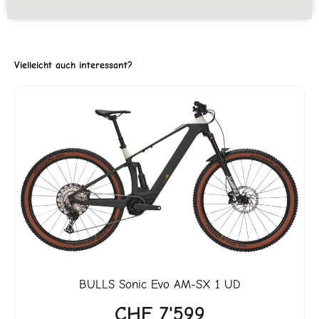
Vielleicht auch interessant?
ller
'999.
BULLS
Sonic Evo AM-SX 1 UD
CHF
7'599